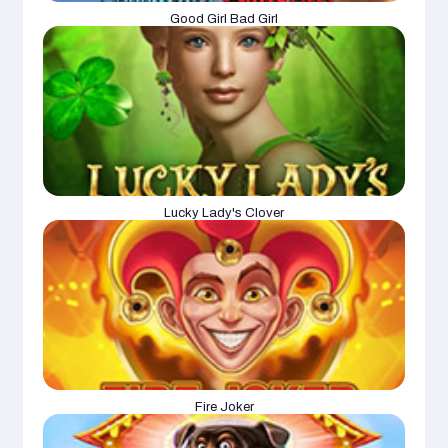
Good Girl Bad Girl
Lucky Lady's Clover
Fire Joker