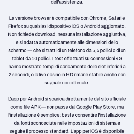
dell'assistenza.
La versione browser è compatibile con Chrome, Safari e
Firefox su qualsiasi dispositivo iOS o Android aggiornato.
Non richiede download, nessuna installazione aggiuntiva,
e si adatta automaticamente alle dimensioni dello
schermo — che si tratti di un telefono da 5,5 pollici o di un
tablet da 10 pollici. I test effettuati su connessioni 4G
hanno mostrato tempi di caricamento delle slot inferiori a
2 secondi, e la live casino in HD rimane stabile anche con
segnale non ottimale.
L'app per Android si scarica direttamente dal sito ufficiale
come file APK — non passa dal Google Play Store, ma
l'installazione è semplice: basta consentire l'installazione
da fonti sconosciute nelle impostazioni di sistema e
seguire il processo standard. L'app per iOS è disponibile