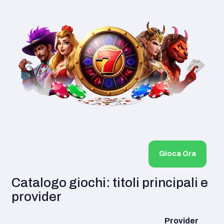
Gioca Ora
Catalogo giochi: titoli principali e
provider
Provider