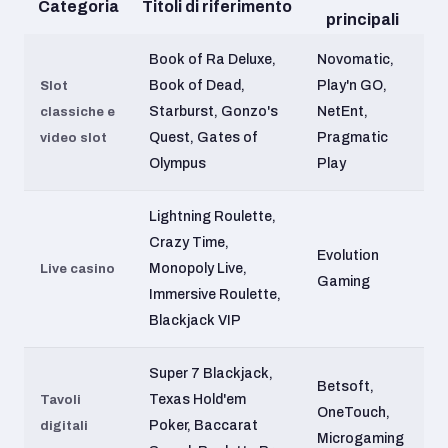
Categoria
Titoli di riferimento
principali
Book of Ra Deluxe,
Novomatic,
Book of Dead,
Play'n GO,
Slot
Starburst, Gonzo's
NetEnt,
classiche e
Quest, Gates of
Pragmatic
video slot
Olympus
Play
Lightning Roulette,
Crazy Time,
Evolution
Monopoly Live,
Live casino
Gaming
Immersive Roulette,
Blackjack VIP
Super 7 Blackjack,
Betsoft,
Texas Hold'em
Tavoli
OneTouch,
Poker, Baccarat
digitali
Microgaming