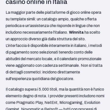
casinò online in Italia
La maggior parte delle piattaforme di gioco online opera
su template simili: un catalogo ampio, qualche offerta
periodica e un'assistenza che risponde in lingue che non
includono necessariamente l'italiano.
Winnita
ha scelto
un approccio diverso già dalla struttura del sito.
L'interfaccia è disponibile interamente in italiano, i metodi
di pagamento sono selezionati tenendo conto delle
abitudini del mercato locale, e il calendario promozionale
viene aggiornato con cadenza settimanale. Non si tratta
di dettagli cosmetici: incidono direttamente
sull'esperienza quotidiana del giocatore.
Il catalogo supera i 5.000 titoli, ma la quantità non è l'unico
elemento degno di nota. I provider presenti includono nomi
come Pragmatic Play, NetEnt, Microgaming, Evolution
Gaming, Novomatic e Betsoft — tutti con processi di