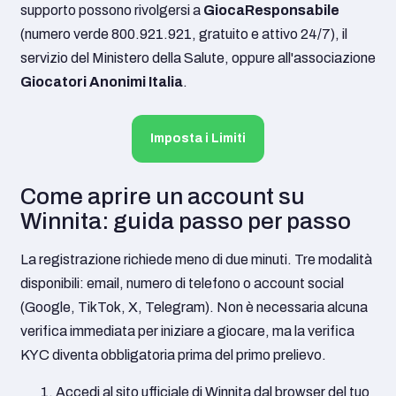
supporto possono rivolgersi a
GiocaResponsabile
(numero verde 800.921.921, gratuito e attivo 24/7), il
servizio del Ministero della Salute, oppure all'associazione
Giocatori Anonimi Italia
.
Imposta i Limiti
Come aprire un account su
Winnita: guida passo per passo
La registrazione richiede meno di due minuti. Tre modalità
disponibili: email, numero di telefono o account social
(Google, TikTok, X, Telegram). Non è necessaria alcuna
verifica immediata per iniziare a giocare, ma la verifica
KYC diventa obbligatoria prima del primo prelievo.
Accedi al sito ufficiale di Winnita dal browser del tuo