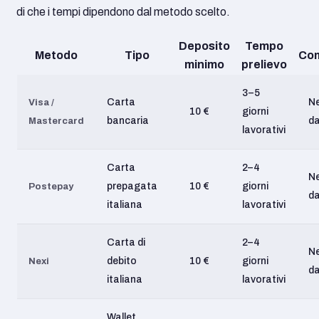
di che i tempi dipendono dal metodo scelto.
Deposito
Tempo
Metodo
Tipo
Com
minimo
prelievo
3–5
Carta
N
Visa /
10 €
giorni
bancaria
da
Mastercard
lavorativi
Carta
2–4
N
prepagata
10 €
giorni
Postepay
da
italiana
lavorativi
Carta di
2–4
N
debito
10 €
giorni
Nexi
da
italiana
lavorativi
Wallet