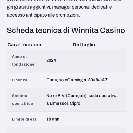
giri gratuiti aggiuntivi, manager personali dedicati e
accesso anticipato alle promozioni.
Scheda tecnica di Winnita Casino
Caratteristica
Dettaglio
Anno di
2024
fondazione
Curaçao eGaming n. 8048/JAZ
Licenza
Nixxe B.V. (Curaçao); sede operativa
Società
a Limassol, Cipro
operatrice
18 anni
Limite di età