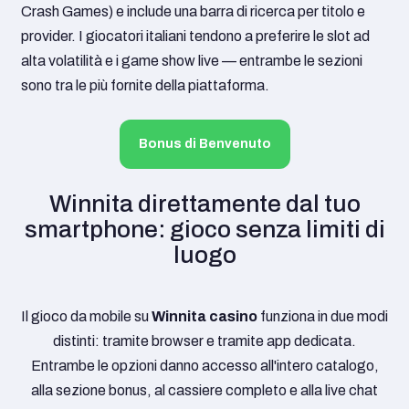
Crash Games) e include una barra di ricerca per titolo e
provider. I giocatori italiani tendono a preferire le slot ad
alta volatilità e i game show live — entrambe le sezioni
sono tra le più fornite della piattaforma.
Bonus di Benvenuto
Winnita direttamente dal tuo
smartphone: gioco senza limiti di
luogo
Il gioco da mobile su
Winnita casino
funziona in due modi
distinti: tramite browser e tramite app dedicata.
Entrambe le opzioni danno accesso all'intero catalogo,
alla sezione bonus, al cassiere completo e alla live chat