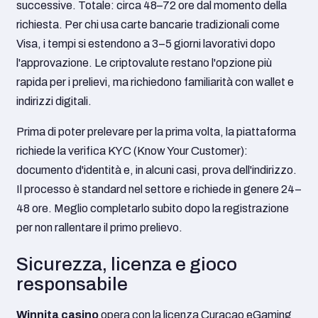
successive. Totale: circa 48–72 ore dal momento della
richiesta. Per chi usa carte bancarie tradizionali come
Visa, i tempi si estendono a 3–5 giorni lavorativi dopo
l'approvazione. Le criptovalute restano l'opzione più
rapida per i prelievi, ma richiedono familiarità con wallet e
indirizzi digitali.
Prima di poter prelevare per la prima volta, la piattaforma
richiede la verifica KYC (Know Your Customer):
documento d'identità e, in alcuni casi, prova dell'indirizzo.
Il processo è standard nel settore e richiede in genere 24–
48 ore. Meglio completarlo subito dopo la registrazione
per non rallentare il primo prelievo.
Sicurezza, licenza e gioco
responsabile
Winnita casino
opera con la licenza Curaçao eGaming