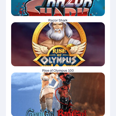
Razor Shark
Rise of Olympus 100