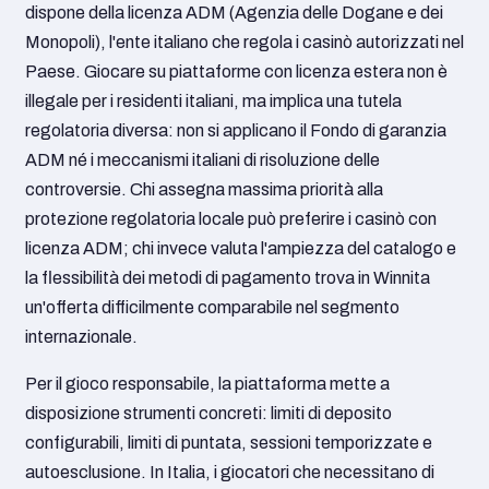
dispone della licenza ADM (Agenzia delle Dogane e dei
Monopoli), l'ente italiano che regola i casinò autorizzati nel
Paese. Giocare su piattaforme con licenza estera non è
illegale per i residenti italiani, ma implica una tutela
regolatoria diversa: non si applicano il Fondo di garanzia
ADM né i meccanismi italiani di risoluzione delle
controversie. Chi assegna massima priorità alla
protezione regolatoria locale può preferire i casinò con
licenza ADM; chi invece valuta l'ampiezza del catalogo e
la flessibilità dei metodi di pagamento trova in Winnita
un'offerta difficilmente comparabile nel segmento
internazionale.
Per il gioco responsabile, la piattaforma mette a
disposizione strumenti concreti: limiti di deposito
configurabili, limiti di puntata, sessioni temporizzate e
autoesclusione. In Italia, i giocatori che necessitano di