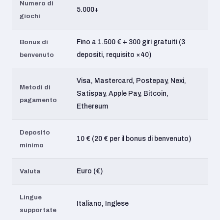
Numero di
5.000+
giochi
Fino a 1.500 € + 300 giri gratuiti (3
Bonus di
depositi, requisito ×40)
benvenuto
Visa, Mastercard, Postepay, Nexi,
Metodi di
Satispay, Apple Pay, Bitcoin,
pagamento
Ethereum
Deposito
10 € (20 € per il bonus di benvenuto)
minimo
Euro (€)
Valuta
Lingue
Italiano, Inglese
supportate