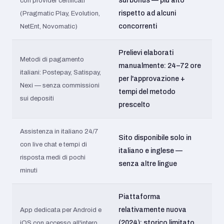
sul bonus — più alto
con provider certificati
rispetto ad alcuni
(Pragmatic Play, Evolution,
concorrenti
NetEnt, Novomatic)
Prelievi elaborati
Metodi di pagamento
manualmente: 24–72 ore
italiani: Postepay, Satispay,
per l'approvazione +
Nexi — senza commissioni
tempi del metodo
sui depositi
prescelto
Assistenza in italiano 24/7
Sito disponibile solo in
con live chat e tempi di
italiano e inglese —
risposta medi di pochi
senza altre lingue
minuti
Piattaforma
relativamente nuova
App dedicata per Android e
(2024): storico limitato
iOS con accesso all'intero