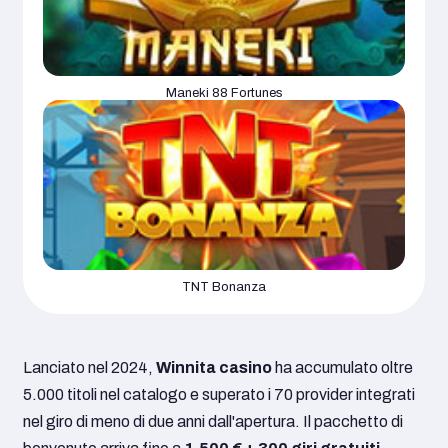
Maneki 88 Fortunes
TNT Bonanza
Lanciato nel 2024,
Winnita casino
ha accumulato oltre
5.000 titoli nel catalogo e superato i 70 provider integrati
nel giro di meno di due anni dall'apertura. Il pacchetto di