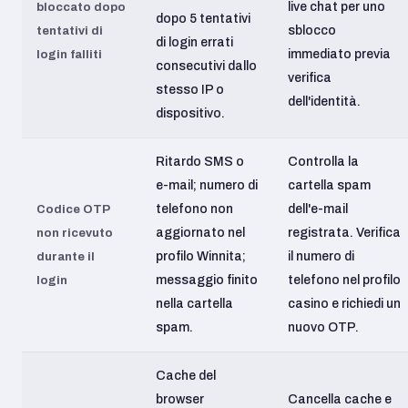
live chat per uno
bloccato dopo
dopo 5 tentativi
sblocco
tentativi di
di login errati
immediato previa
login falliti
consecutivi dallo
verifica
stesso IP o
dell'identità.
dispositivo.
Ritardo SMS o
Controlla la
e-mail; numero di
cartella spam
telefono non
dell'e-mail
Codice OTP
aggiornato nel
registrata. Verifica
non ricevuto
profilo Winnita;
il numero di
durante il
messaggio finito
telefono nel profilo
login
nella cartella
casino e richiedi un
spam.
nuovo OTP.
Cache del
browser
Cancella cache e