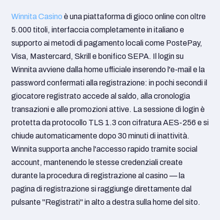
Winnita Casino
è una piattaforma di gioco online con oltre
5.000 titoli, interfaccia completamente in italiano e
supporto ai metodi di pagamento locali come PostePay,
Visa, Mastercard, Skrill e bonifico SEPA. Il login su
Winnita avviene dalla home ufficiale inserendo l'e-mail e la
password confermati alla registrazione: in pochi secondi il
giocatore registrato accede al saldo, alla cronologia
transazioni e alle promozioni attive. La sessione di login è
protetta da protocollo TLS 1.3 con cifratura AES-256 e si
chiude automaticamente dopo 30 minuti di inattività.
Winnita supporta anche l'accesso rapido tramite social
account, mantenendo le stesse credenziali create
durante la procedura di registrazione al casino — la
pagina di registrazione si raggiunge direttamente dal
pulsante "Registrati" in alto a destra sulla home del sito.