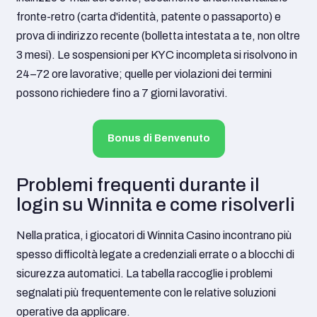
fronte-retro (carta d'identità, patente o passaporto) e
prova di indirizzo recente (bolletta intestata a te, non oltre
3 mesi). Le sospensioni per KYC incompleta si risolvono in
24–72 ore lavorative; quelle per violazioni dei termini
possono richiedere fino a 7 giorni lavorativi.
Bonus di Benvenuto
Problemi frequenti durante il
login su Winnita e come risolverli
Nella pratica, i giocatori di Winnita Casino incontrano più
spesso difficoltà legate a credenziali errate o a blocchi di
sicurezza automatici. La tabella raccoglie i problemi
segnalati più frequentemente con le relative soluzioni
operative da applicare.