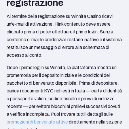
registrazione
Al termine della registrazione su Winnita Casino ricevi
un'e-mail di attivazione: il link contenuto deve essere
cliccato prima di poter effettuare il primo login. Senza
conferma e-mail le credenziali restano inattive e il sistema
restituisce un messaggio di errore alla schermata di
accesso al conto.
Dopo il primo log in su Winnita, la piattaforma mostra un
promemoria per il deposito iniziale e le condizioni del
pacchetto di benvenuto disponibile. Prima di depositare,
carica i documenti KYC richiesti in Italia — carta d'identità
o passaporto valido, codice fiscale e prova di indirizzo
recente — per evitare blocchi ai prelievi successivi dovuti
a verifica incompleta. Puoi trovare tutti i dettagli sulle
promozioni di benvenuto attive
direttamente nella sezione