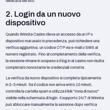
dedicata del sito.
2. Login da un nuovo
dispositivo
Quando Winnita Casino rileva un accesso da un IP o
dispositivo mai usato in precedenza, può richiedere una
verifica aggiuntiva: un codice OTP via e-mail o SMS al
numero registrato. Fino al completamento della verifica,
la sessione rimane in sospeso e il log in al casino non risulta
completato nonostante le credenziali corrette.
La verifica da nuovo dispositivo si completa tipicamente
in 2–5 minuti. Se il codice non arriva entro 10 minuti,
controlla la cartella spam e utilizza il link "Invia di nuovo"
visibile nella schermata di login. Il supporto 24/7 di Winnita
può sbloccare manualmente la sessione dopo verifica