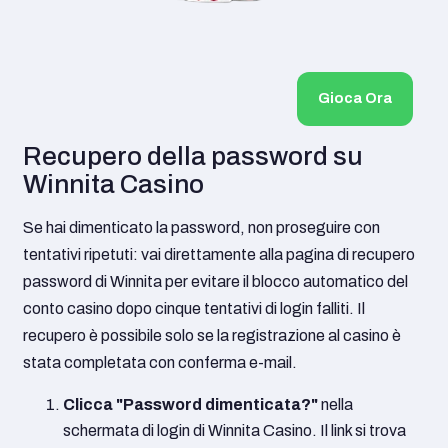
Gioca Ora
Recupero della password su
Winnita Casino
Se hai dimenticato la password, non proseguire con
tentativi ripetuti: vai direttamente alla pagina di recupero
password di Winnita per evitare il blocco automatico del
conto casino dopo cinque tentativi di login falliti. Il
recupero è possibile solo se la registrazione al casino è
stata completata con conferma e-mail.
Clicca "Password dimenticata?"
nella
schermata di login di Winnita Casino. Il link si trova