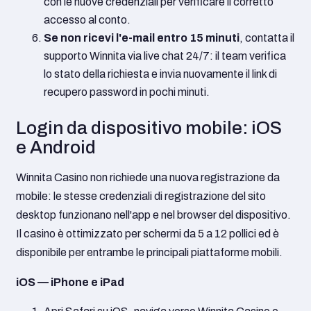
con le nuove credenziali per verificare il corretto
accesso al conto.
Se non ricevi l'e-mail entro 15 minuti
, contatta il
supporto Winnita via live chat 24/7: il team verifica
lo stato della richiesta e invia nuovamente il link di
recupero password in pochi minuti.
Login da dispositivo mobile: iOS
e Android
Winnita Casino non richiede una nuova registrazione da
mobile: le stesse credenziali di registrazione del sito
desktop funzionano nell'app e nel browser del dispositivo.
Il casino è ottimizzato per schermi da 5 a 12 pollici ed è
disponibile per entrambe le principali piattaforme mobili.
iOS — iPhone e iPad