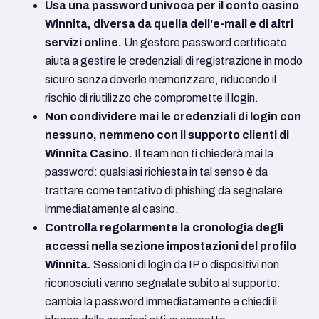
Usa una password univoca per il conto casino
Winnita, diversa da quella dell'e-mail e di altri
servizi online.
Un gestore password certificato
aiuta a gestire le credenziali di registrazione in modo
sicuro senza doverle memorizzare, riducendo il
rischio di riutilizzo che compromette il login.
Non condividere mai le credenziali di login con
nessuno, nemmeno con il supporto clienti di
Winnita Casino.
Il team non ti chiederà mai la
password: qualsiasi richiesta in tal senso è da
trattare come tentativo di phishing da segnalare
immediatamente al casino.
Controlla regolarmente la cronologia degli
accessi nella sezione impostazioni del profilo
Winnita.
Sessioni di login da IP o dispositivi non
riconosciuti vanno segnalate subito al supporto:
cambia la password immediatamente e chiedi il