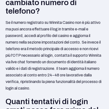
cambiato numero di
telefono?
Se il numero registrato su Winnita Casino non è più attivo
ma puoi ancora effettuare il log in tramite e-mail e
password, accedi al profilo del casino e aggiorna il
numero nella sezione impostazioni del conto. Se invece il
telefono era il metodo principale di accesso e non ricevi
più l'OTP necessario al login, contatta il supporto Winnita
via live chat fornendo un documento di identità italiano
valido e i dati di registrazione. Il team aggiorna il numero
associato al conto entro 24–48 ore lavorative dalla
verifica, ripristinando la piena funzionalità del processo di
login al casino.
Quanti tentativi di login