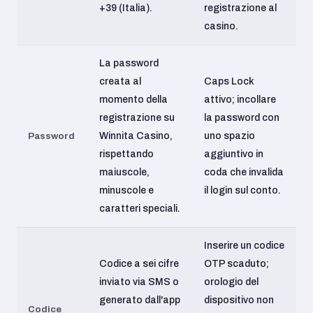
+39 (Italia).
registrazione al
casino.
La password
creata al
Caps Lock
momento della
attivo; incollare
registrazione su
la password con
Winnita Casino,
uno spazio
Password
rispettando
aggiuntivo in
maiuscole,
coda che invalida
minuscole e
il login sul conto.
caratteri speciali.
Inserire un codice
Codice a sei cifre
OTP scaduto;
inviato via SMS o
orologio del
generato dall'app
dispositivo non
Codice